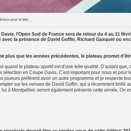
rieux pour le titre…
avis, l'Open Sud de France sera de retour du 4 au 11 févri
té avec la présence de David Goffin, Richard Gasquet ou en
e plus que les années précédentes, le plateau promet d'êtr
vi quand le plateau sportif est d'une telle qualité. D'autant que,
 sélection en Coupe Davis. C'est important pour nous et pour le
s joueurs préfèrent avoir un autre programme et je respecte tout à 
compter sur les venues de David Goffin, qui a récemment brill
z lui à Montpellier, seront également présents cette année. O
le spectacle devrait être au rendez-vous de cette édition 2